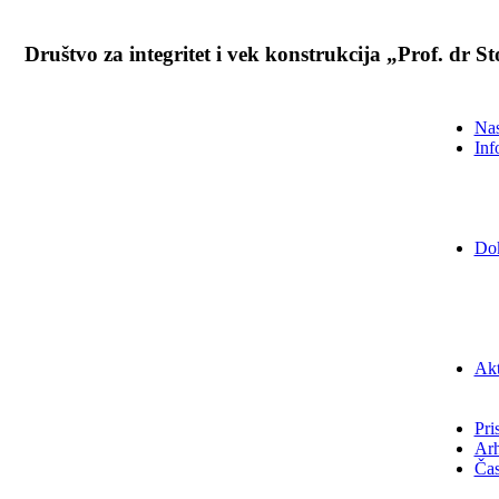
Društvo za integritet i vek konstrukcija „Prof. dr 
Nas
Inf
Do
Akt
Pri
Arh
Čas