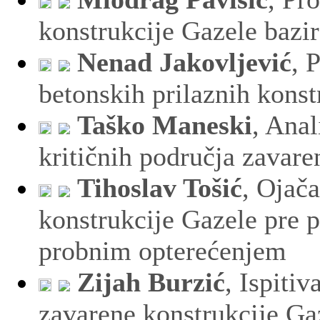
konstrukcije Gazele bazir
Nenad Jakovljević
, 
betonskih prilaznih kons
Taško Maneski
, Ana
kritičnih područja zavare
Tihoslav Tošić
, Ojača
konstrukcije Gazele pre p
probnim opterećenjem
Zijah Burzić
, Ispiti
zavarene konstrukcije Ga