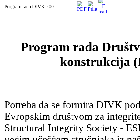
Program rada DIVK 2001
Program rada Društva 
konstrukcija 
Potreba da se formira DIVK pod
Evropskim društvom za inte­grit
Structural Integrity Society - E
većim učešćem stručnjaka iz naš