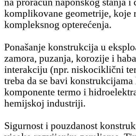
na proračun naponskog stanja i 
komplikovane geo­met­rije, koje
kompleksnog opterećenja.
Ponašanje konstrukcija u eksplo
zamora, puzanja, korozije i haba
interakciju (npr. niskociklični t
treba da se bavi konstruk­ci­ja­m
komponente termo i hidro­elektr
hemijskoj industriji.
Sigurnost i pouzdanost konstrukc