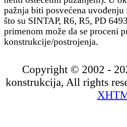
pažnja biti posvećena uvođenju 
što su SINTAP, R6, R5, PD 6493
primenom može da se proceni pr
konstrukcije/postrojenja.
Copyright © 2002 - 202
konstrukcija, All rights re
XHT