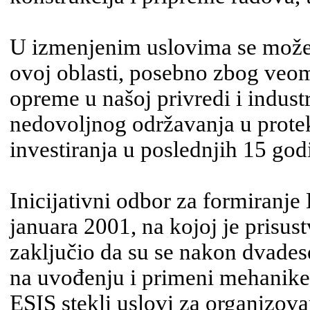
U iz­menjenim uslovima se može 
ovoj oblasti, posebno zbog veom
opreme u našoj privredi i industr
nedovoljnog održavanja u prote
investiranja u poslednjih 15 god
Inicijativni odbor za formiranje 
januara 2001, na kojoj je prisust
zaključio da su se nakon dvades
na uvođenju i primeni mehanike 
ESIS stekli uslovi za organizov