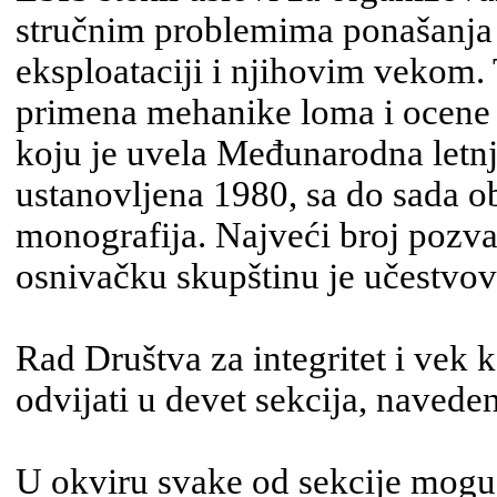
stručnim problemima ponašanja 
eksploataciji i njihovim vekom. 
primena mehanike loma i ocene i
koju je uvela Međunarodna letn
ustanovljena 1980, sa do sada o
monografija. Najveći broj pozva
osnivačku skupštinu je učestvov
Rad Društva za integritet i vek 
odvijati u devet sekcija, naveden
U okviru svake od sekcije mogu 