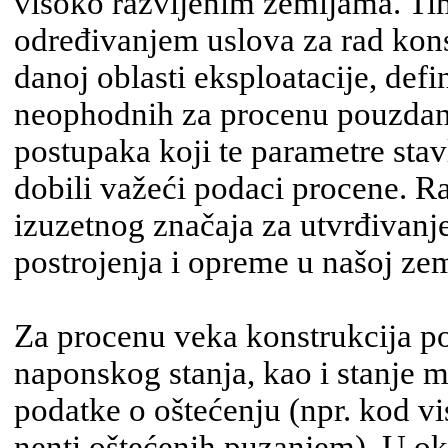
visoko razvijenim zemljama. Ti
određivanjem uslova za rad kons
danoj oblasti eksploatacije, def
neophodnih za procenu pouzdanos
postupaka koji te parametre stavl
dobili važeći podaci procene. Ra
izuzetnog značaja za utvrđivanje
post­rojenja i opreme u našoj zem
Za procenu veka konstrukcija pot
naponskog stanja, kao i stanje mat
podatke o oštećenju (npr. kod 
nenti ošte­ćeni­h puzanjem). U o