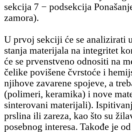
sekcija 7 − podsekcija Ponašanj
zamora).
U prvoj sekciji će se analizirati u
stanja materijala na integritet k
će se prvenstveno odnositi na m
čelike povišene čvrstoće i he­mij­
nji­ho­ve zavarene spojeve, a tre
(polimeri, keramika) i no­ve mate
sinterovani materijali). Ispitivan
prslina ili zareza, kao što su žil
posebnog interesa. Takođe je od 