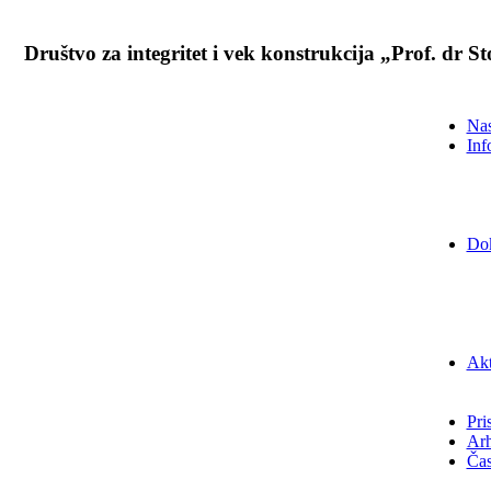
Društvo za integritet i vek konstrukcija „Prof. dr 
Nas
Inf
Do
Akt
Pri
Arh
Čas