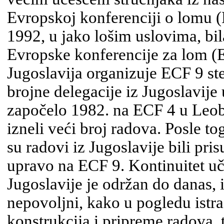
Evrop­skoj konferenciji o lomu (
1992, u jako lošim uslovima, bil
Evropske konferencije za lom (E
Jugoslavija organizuje ECF 9 s
brojne delegacije iz Jugoslavije 
započelo 1982. na ECF 4 u Leobe
izneli veći broj radova. Posle t
su radovi iz Jugoslavije bili pris
upravo na ECF 9. Kontinuitet uč
Jugoslavije je održan do danas, i
nepovoljni, kako u pogledu istraž
konstrukcija i pripreme radova, 