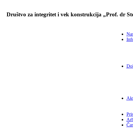
Društvo za integritet i vek konstrukcija „Prof. dr 
Nas
Inf
Do
Akt
Pri
Arh
Čas