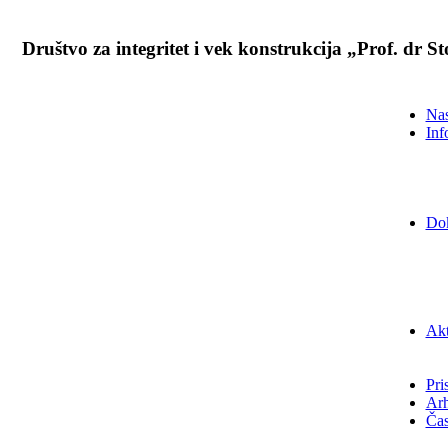
Društvo za integritet i vek konstrukcija „Prof. dr 
Nas
Inf
Do
Akt
Pri
Arh
Čas