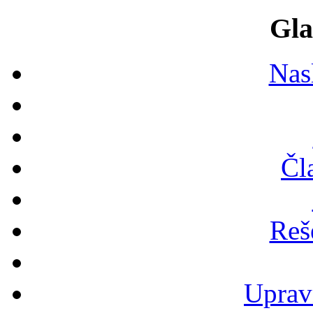
Gla
Nas
Čl
Reš
Uprav