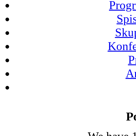
Progr
Spi
Sku
Konfe
P
Ar
P