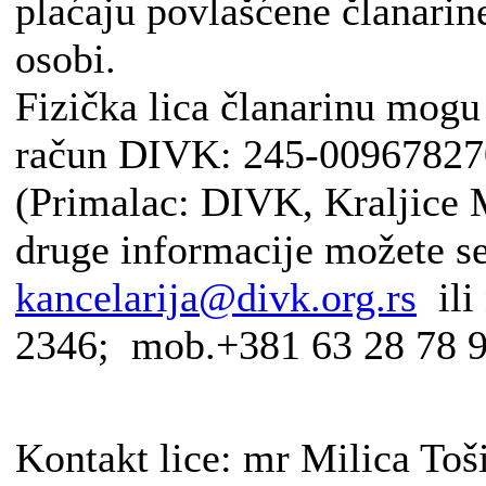
plaćaju povlašćene članarin
osobi.
Fizička lica članarinu mogu 
račun DIVK: 245-00967827
(Primalac: DIVK, Kraljice M
druge informacije možete se 
kancelarija@divk.org.rs
ili 
2346; mob.+381 63 28 78 9
Kontakt lice: mr Milica Toš