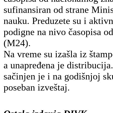
sufinansiran od strane Minis
nauku. Preduzete su i aktivn
podigne na nivo časopisa o
(M24).
Na vreme su izašla iz štampe
a unapređena je distribucija
sačinjen je i na godišnjoj s
poseban izveštaj.