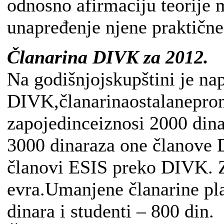
odnosno afirmaciju teorije 
unapređenje njene praktičn
Članarina DIVK za 2012.
Na godišnjojskupštini je n
DIVK,članarinaostalanepro
zapojedinceiznosi 2000 din
3000 dinaraza one članove 
članovi ESIS preko DIVK. Z
evra.Umanjene članarine pla
dinara i studenti – 800 din.