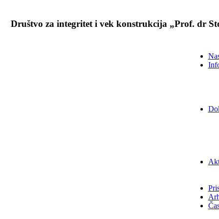
Društvo za integritet i vek konstrukcija „Prof. dr 
Nas
Inf
Do
Akt
Pri
Arh
Čas