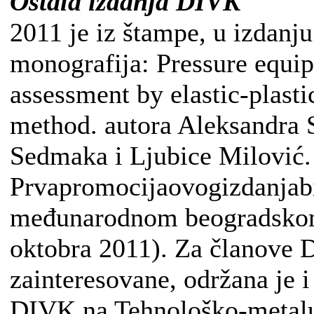
Ostala izdanja DIVK
2011 je iz štampe, u izdanj
monografija: Pressure equip
assessment by elastic-plasti
method. autora Aleksandra 
Sedmaka i Ljubice Milović.
Prvapromocijaovogizdanjabi
međunarodnom beogradskom
oktobra 2011). Za članove 
zainteresovane, održana je 
DIVK na Tehnološko-metalu