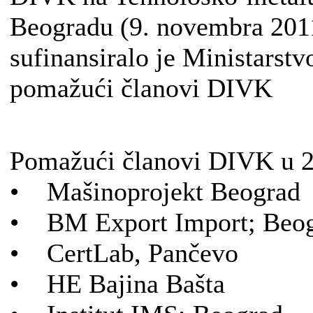
Beogradu (9. novembra 201
sufinansiralo je Ministarstv
pomažući članovi DIVK
Pomažući članovi DIVK u 2
• Mašinoprojekt Beograd
• BM Export Import; Beo
• CertLab, Pančevo
• HE Bajina Bašta