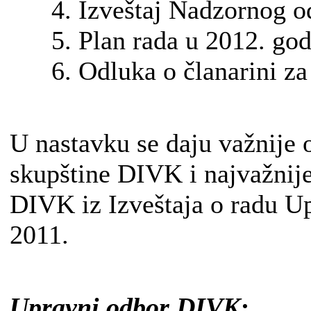
4. Izveštaj Nadzornog o
5. Plan rada u 2012. god
6. Odluka o članarini z
U nastavku se daju važnije 
skupštine DIVK i najvažnije
DIVK iz Izveštaja o radu 
2011.
Upravni odbor DIVK: