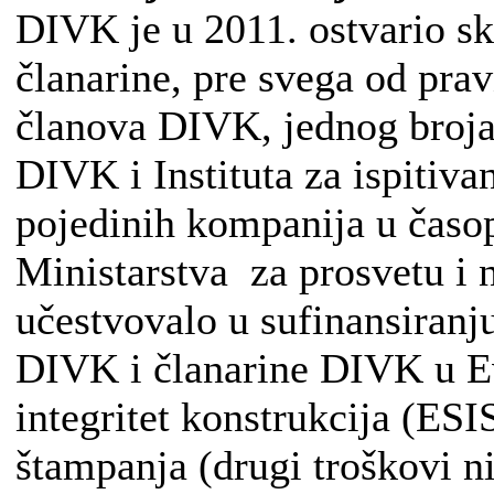
DIVK je u 2011. ostvario s
članarine, pre svega od pra
članova DIVK, jednog broja
DIVK i Instituta za ispitiva
pojedinih kompanija u časo
Ministarstva za prosvetu i
učestvovalo u sufinansiranj
DIVK i članarine DIVK u E
integritet konstrukcija (ESI
štampanja (drugi troškovi ni