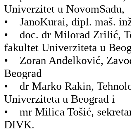
Univerzitet u NovomSadu,
• JanoKurai, dipl. maš. in
• doc. dr Milorad Zrilić, 
fakultet Univerziteta u Beo
• Zoran Anđelković, Zavod
Beograd
• dr Marko Rakin, Tehnološ
Univerziteta u Beograd i
• mr Milica Tošić, sekret
DIVK.