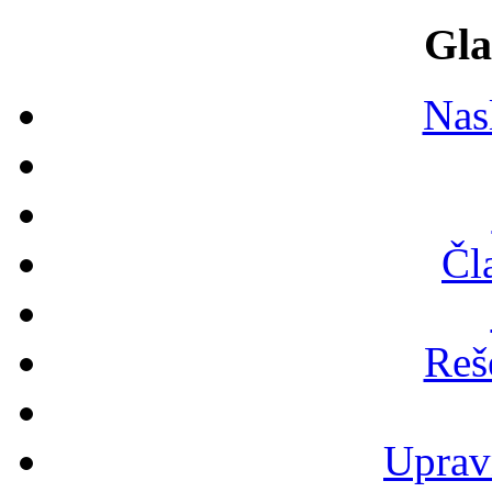
Gla
Nas
Čl
Reš
Uprav