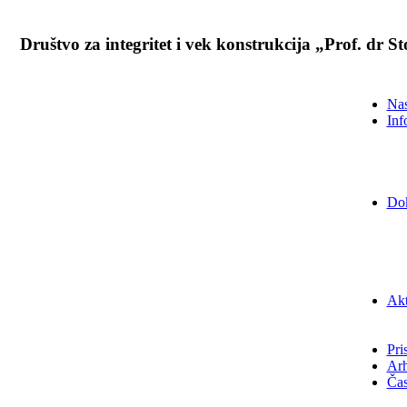
Društvo za integritet i vek konstrukcija „Prof. dr 
Nas
Inf
Do
Akt
Pri
Arh
Čas