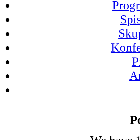
Progr
Spi
Sku
Konfe
P
Ar
P