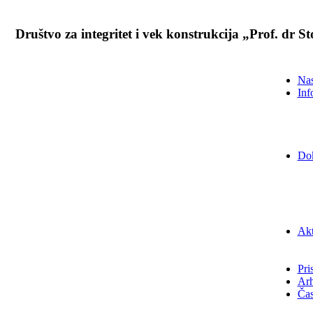
Društvo za integritet i vek konstrukcija „Prof. dr 
Nas
Inf
Do
Akt
Pri
Arh
Čas