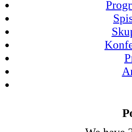
Progr
Spi
Sku
Konfe
P
Ar
P