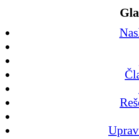
Gla
Nas
Čl
Reš
Uprav