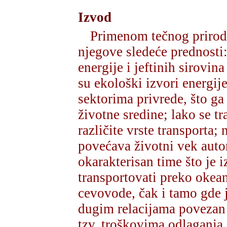
Izvod
Primenom tečnog prirod
njegove sledeće prednosti:
energije i jeftinih sirovin
su ekološki izvori energij
sektorima privrede, što ga
životne sredine; lako se tr
različite vrste transporta;
povećava životni vek auto
okarakterisan time što je 
transportovati preko okea
cevovode, čak i tamo gde 
dugim relacijama povezan 
tzv. troškovima odlaganja