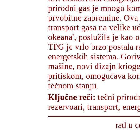
prirodni gas je mnogo ko
prvobitne zapremine. Ova 
transport gasa na velike u
okeana', poslužila je kao 
TPG je vrlo brzo postala r
energetskih sistema. Goriv
mašine, novi dizajn krioge
pritiskom, omogućava kori
tečnom stanju.
Ključne reči:
tečni priro
rezervoari, transport, ener
rad u c