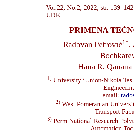
Vol.22, No.2, 2022, str. 139–142
UDK
PRIMENA TEČN
1*
Radovan Petrović
,
Bochkare
Hana R. Qanana
1)
University ‘Union-Nikola Tesl
Engineerin
email:
rad
2)
West Pomeranian Universit
Transport Fac
3)
Perm National Research Polyt
Automation To