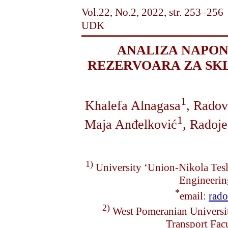
Vol.22, No.2, 2022, str. 253–256
UDK
ANALIZA NAPON
REZERVOARA ZA SK
1
Khalefa Alnagasa
, Radov
1
Maja Anđelković
, Radoje
1)
University ‘Union-Nikola Tesl
Engineerin
*
email:
rad
2)
West Pomeranian Universit
Transport Fac