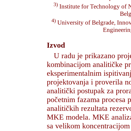
3)
Institute for Technology of 
Bel
4)
University of Belgrade, Innov
Engineerin
Izvod
U radu je prikazano proj
kombinacijom analitičke p
eksperimentalnim ispitivan
projektovanja i proverila n
analitički postupak za pror
početnim fazama procesa p
analitičkih rezultata rezer
MKE modela. MKE analiza se
sa velikom koncentracijom