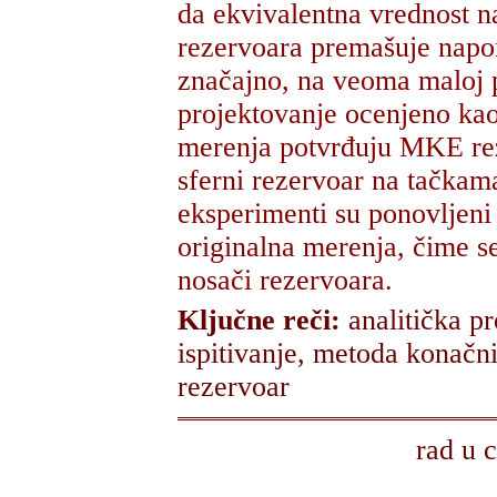
da ekvivalentna vrednost 
rezervoara premašuje napon
značajno, na veoma maloj p
projektovanje ocenjeno ka
merenja potvrđuju MKE rezu
sferni rezervoar na tačkam
eksperimenti su ponovljeni d
originalna merenja, čime s
nosači rezervoara.
Ključne reči:
analitička p
ispitivanje
,
metoda konačni
rezervoar
rad u 