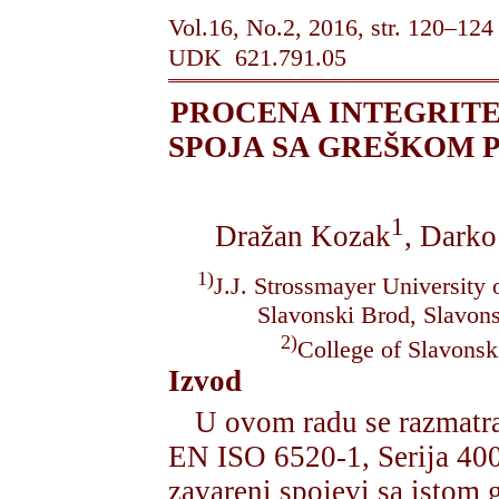
Vol.16, No.2, 2016, str. 120–124
UDK 621.791.05
PROCENA INTEGRIT
SPOJA SA GREŠKOM PR
1
Dražan Kozak
, Dark
1)
J.J. Strossmayer University 
Slavonski Brod, Slavons
2)
College of Slavonsk
Izvod
U ovom radu se razmatr
EN ISO 6520-1, Serija 400
zavareni spojevi sa istom 