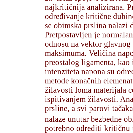
najkritičnija analizirana. 
određivanje kritične dubin
se obimska prslina nalazi 
Pretpostavljen je normalan
odnosu na vektor glavnog
maksimuma. Veličina napon
preostalog ligamenta, kao 
intenziteta napona su odre
metode konačnih elemenata
žilavosti loma materijala c
ispitivanjem žilavosti. An
prsline, a svi parovi tačak
nalaze unutar bezbedne ob
potrebno odrediti kritičnu