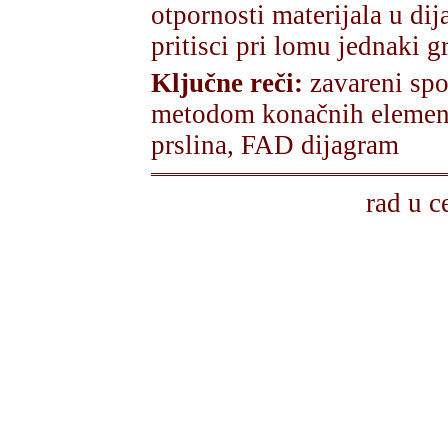
otpornosti materijala u di
pritisci pri lomu jednaki g
Ključne reči:
zavareni spoj
metodom konačnih elemen
prslina, FAD dijagram
rad u c